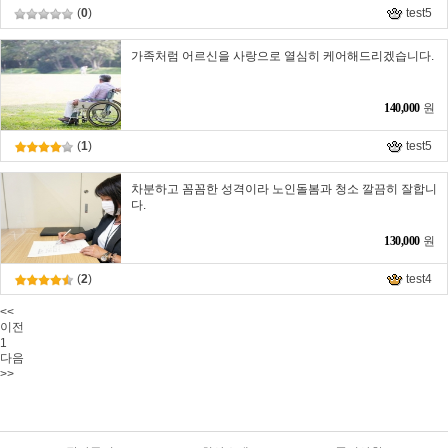
(
0
)
test5
가족처럼 어르신을 사랑으로 열심히 케어해드리겠습니다.
140,000
원
(
1
)
test5
차분하고 꼼꼼한 성격이라 노인돌봄과 청소 깔끔히 잘합니
다.
130,000
원
(
2
)
test4
<<
이전
1
다음
>>