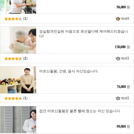
96,000
원
(
1
)
test4
성실함과진실된 마음으로 최선을다해 케어해드리겠습니
다!
150,000
원
(
2
)
test3
어르신돌봄, 간병, 음식 자신있습니다.
76,000
원
(
1
)
test3
집안 어르신돌봄은 물론 빨래,청소는 자신 있습니다.
99,000
원