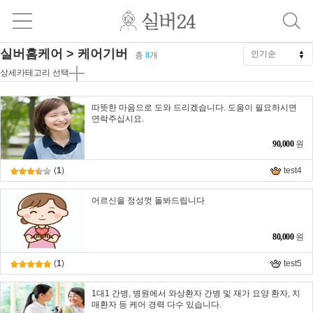
실버홈케어 > 케어기버
총
8
개
상세카테고리 선택
따뜻한 마음으로 도와 드리겠습니다. 도움이 필요하시면
연락주십시요.
90,000
원
(
1
)
test4
어르신을 정성껏 돌봐드립니다
80,000
원
(
1
)
test5
1대1 간병, 병원에서 와상환자 간병 및 재가 요양 환자, 치
매환자 등 케어 경력 다수 있습니다.