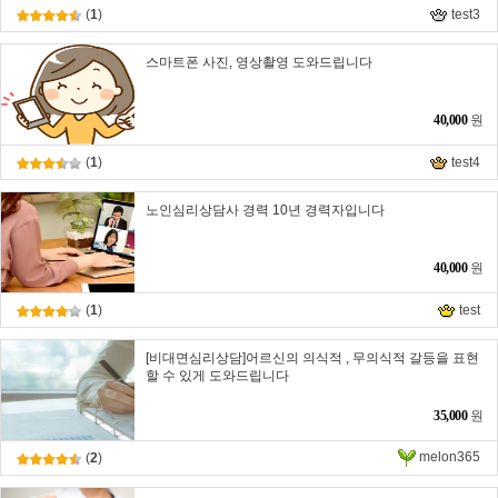
(
1
)
test3
스마트폰 사진, 영상촬영 도와드립니다
40,000
원
(
1
)
test4
노인심리상담사 경력 10년 경력자입니다
40,000
원
(
1
)
test
[비대면심리상담]어르신의 의식적 , 무의식적 갈등을 표현
할 수 있게 도와드립니다
35,000
원
melon365
(
2
)