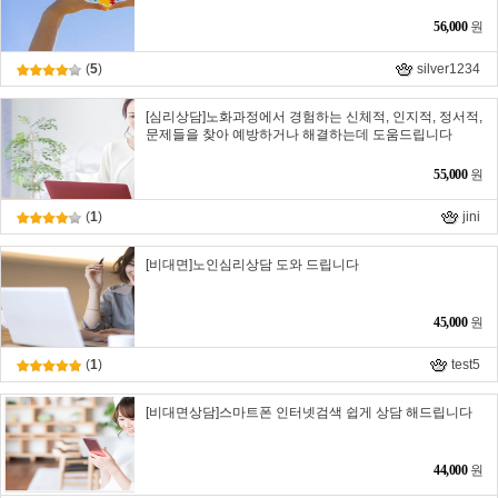
56,000
원
(
5
)
silver1234
[심리상담]노화과정에서 경험하는 신체적, 인지적, 정서적,
문제들을 찾아 예방하거나 해결하는데 도움드립니다
55,000
원
(
1
)
jini
[비대면]노인심리상담 도와 드립니다
45,000
원
(
1
)
test5
[비대면상담]스마트폰 인터넷검색 쉽게 상담 해드립니다
44,000
원