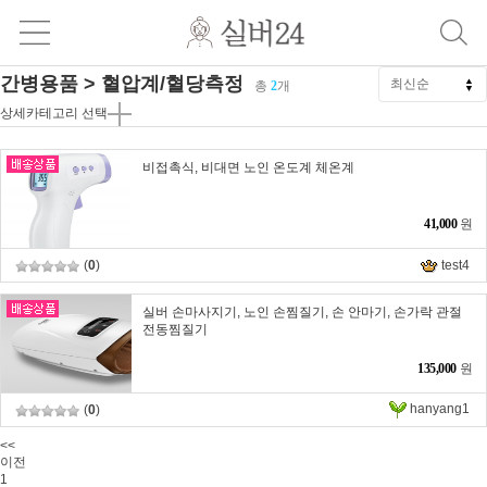
간병용품 > 혈압계/혈당측정
총
2
개
상세카테고리 선택
비접촉식, 비대면 노인 온도계 체온계
41,000
원
(
0
)
test4
실버 손마사지기, 노인 손찜질기, 손 안마기, 손가락 관절
전동찜질기
135,000
원
hanyang1
(
0
)
<<
이전
1