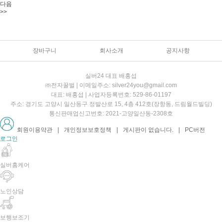
다음
>>
장바구니
회사소개
공지사항
실버24 대표 배홍섭
㈜전자꿀벌 | 이메일주소: silver24you@gmail.com
대표: 배홍섭 | 사업자등록번호: 529-86-01197
주소: 경기도 고양시 일산동구 정발산로 15, 4층 412호(장항동, 드림월드빌딩)
통신판매업신고번호: 2021-고양일산동-2308호
회원이용약관
|
개인정보보호정책
|
게시판이 없습니다.
|
PC버전
로그인
실버홈케어
노인상담
보행보조기