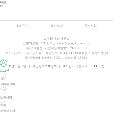
다음
>>
장바구니
회사소개
공지사항
실버24 대표 배홍섭
㈜전자꿀벌 | 이메일주소: silver24you@gmail.com
대표: 배홍섭 | 사업자등록번호: 529-86-01197
주소: 경기도 고양시 일산동구 정발산로 15, 4층 412호(장항동, 드림월드빌딩)
통신판매업신고번호: 2021-고양일산동-2308호
회원이용약관
|
개인정보보호정책
|
게시판이 없습니다.
|
PC버전
로그인
실버홈케어
노인상담
보행보조기