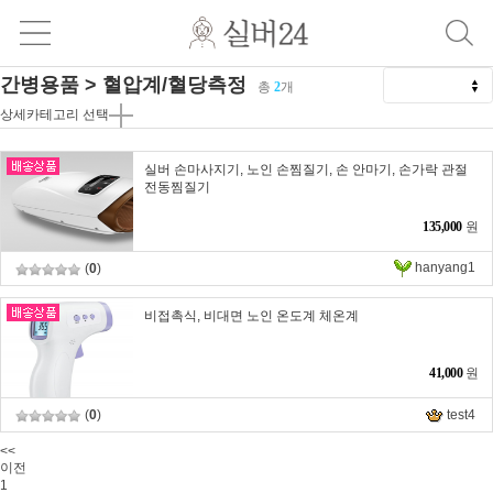
간병용품 > 혈압계/혈당측정
총
2
개
상세카테고리 선택
실버 손마사지기, 노인 손찜질기, 손 안마기, 손가락 관절
전동찜질기
135,000
원
hanyang1
(
0
)
비접촉식, 비대면 노인 온도계 체온계
41,000
원
(
0
)
test4
<<
이전
1