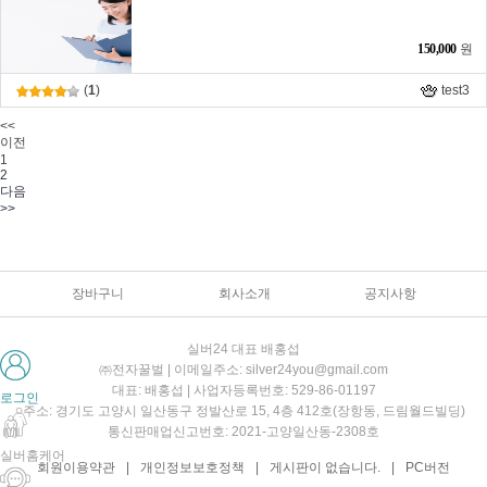
150,000
원
(
1
)
test3
<<
이전
1
2
다음
>>
장바구니
회사소개
공지사항
실버24 대표 배홍섭
㈜전자꿀벌 | 이메일주소: silver24you@gmail.com
대표: 배홍섭 | 사업자등록번호: 529-86-01197
로그인
주소: 경기도 고양시 일산동구 정발산로 15, 4층 412호(장항동, 드림월드빌딩)
통신판매업신고번호: 2021-고양일산동-2308호
실버홈케어
회원이용약관
|
개인정보보호정책
|
게시판이 없습니다.
|
PC버전