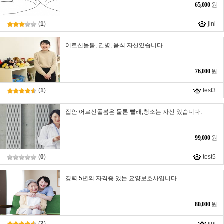
65,000
원
(
1
)
jini
어르신돌봄, 간병, 음식 자신있습니다.
76,000
원
(
1
)
test3
집안 어르신돌봄은 물론 빨래,청소는 자신 있습니다.
99,000
원
(
0
)
test5
경력 5년의 자격증 있는 요양보호사입니다.
80,000
원
(
2
)
jini