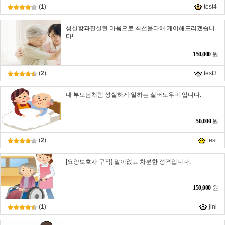
(
1
)
test4
성실함과진실된 마음으로 최선을다해 케어해드리겠습니
다!
150,000
원
(
2
)
test3
내 부모님처럼 성실하게 일하는 실버도우미 입니다.
50,000
원
(
2
)
test
[요양보호사 구직] 말이없고 차분한 성격입니다.
150,000
원
(
1
)
jini