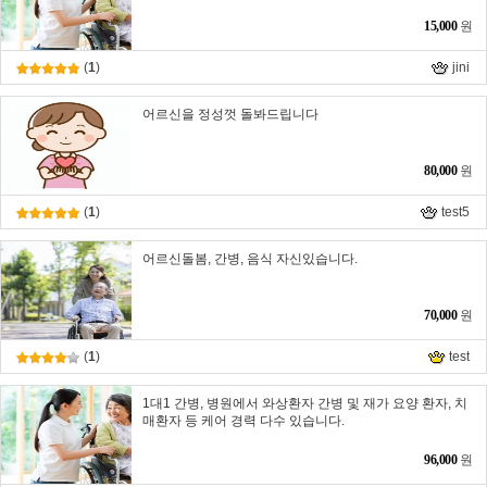
15,000
원
(
1
)
jini
어르신을 정성껏 돌봐드립니다
80,000
원
(
1
)
test5
어르신돌봄, 간병, 음식 자신있습니다.
70,000
원
(
1
)
test
1대1 간병, 병원에서 와상환자 간병 및 재가 요양 환자, 치
매환자 등 케어 경력 다수 있습니다.
96,000
원