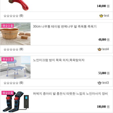
140,000
원
(
0
)
test
30cm 나무통 테이핑 편백나무 발 족욕통 족욕기
48,000
원
(
0
)
test4
노인미끄럼 방지 목욕 의자,목욕탕의자
53,000
원
(
0
)
test3
허벅지 종아리 발 충전식 따뜻한 느낌의 노인마사지 장비
180,000
원