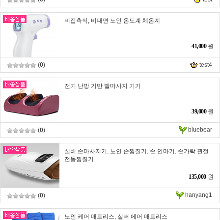
비접촉식, 비대면 노인 온도계 체온계
41,000
원
(
0
)
test4
전기 난방 기반 발마사지 기기
39,000
원
bluebear
(
0
)
실버 손마사지기, 노인 손찜질기, 손 안마기, 손가락 관절
전동찜질기
135,000
원
hanyang1
(
0
)
노인 케어 매트리스, 실버 에어 매트리스