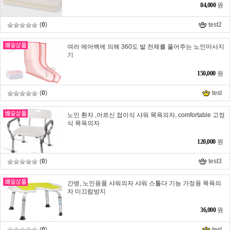
84,000
원
(
0
)
test2
여러 에어백에 의해 360도 발 전체를 풀어주는 노인마사지
기
150,000
원
(
0
)
test
노인 환자 ,어르신 접이식 샤워 목욕의자, comfortable 고정
식 목욕의자
120,000
원
(
0
)
test3
간병, 노인용품 샤워의자 샤워 스툴다 기능 가정용 목욕의
자 미끄럼방지
36,000
원
(
0
)
test