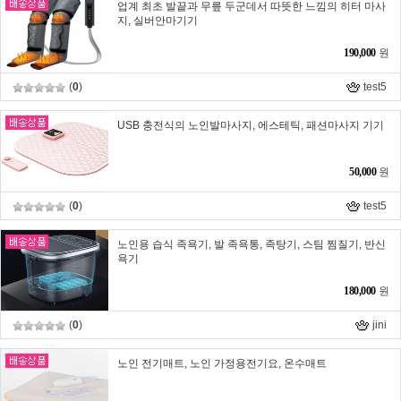
업계 최초 발끝과 무릎 두군데서 따뜻한 느낌의 히터 마사
지, 실버안마기기
190,000
원
(
0
)
test5
USB 충전식의 노인발마사지, 에스테틱, 패션마사지 기기
50,000
원
(
0
)
test5
노인용 습식 족욕기, 발 족욕통, 족탕기, 스팀 찜질기, 반신
욕기
180,000
원
(
0
)
jini
노인 전기매트, 노인 가정용전기요, 온수매트