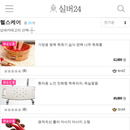
헬스케어
총
21
개
상세카테고리 선택
가정용 원목 족욕기 습식 편백 나무 족욕통
42,000
원
(
0
)
test2
환자용 노인 친화형 목욕의자, 욕실용품
49,000
원
(
0
)
test4
원적외선 롤러 마사지 마사지 소형