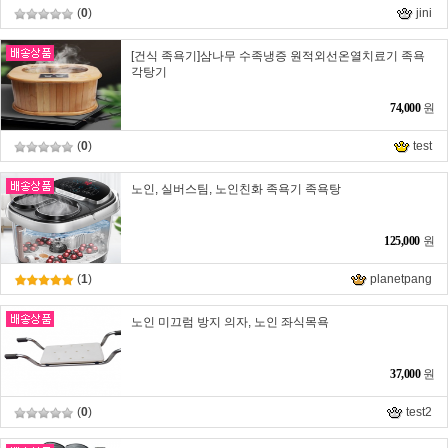
(
0
)
jini
[건식 족욕기]삼나무 수족냉증 원적외선온열치료기 족욕
각탕기
74,000
원
(
0
)
test
노인, 실버스팀, 노인친화 족욕기 족욕탕
125,000
원
(
1
)
planetpang
노인 미끄럼 방지 의자, 노인 좌식목욕
37,000
원
(
0
)
test2