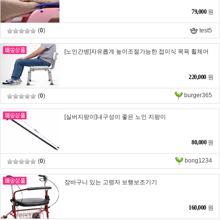
79,000
원
(
0
)
test5
[노인간병]자유롭게 높이조절가능한 접이식 목욕 휠체어
220,000
원
burger365
(
0
)
[실버지팡이]내구성이 좋은 노인 지팡이
80,000
원
bong1234
(
0
)
장바구니 있는 고령자 보행보조기기
160,000
원