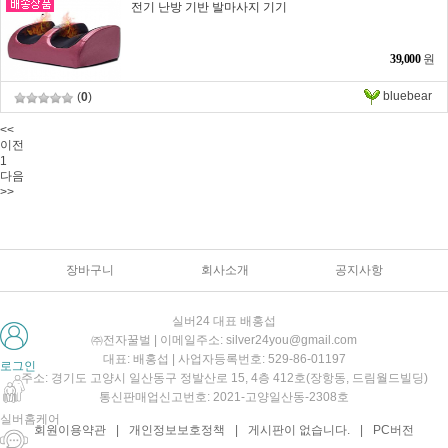
전기 난방 기반 발마사지 기기
39,000
원
bluebear
(
0
)
<<
이전
1
다음
>>
장바구니
회사소개
공지사항
실버24 대표 배홍섭
㈜전자꿀벌 | 이메일주소: silver24you@gmail.com
대표: 배홍섭 | 사업자등록번호: 529-86-01197
로그인
주소: 경기도 고양시 일산동구 정발산로 15, 4층 412호(장항동, 드림월드빌딩)
통신판매업신고번호: 2021-고양일산동-2308호
실버홈케어
회원이용약관
|
개인정보보호정책
|
게시판이 없습니다.
|
PC버전