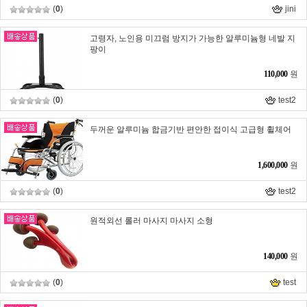
(
0
)
jini
고령자, 노인용 미끄럼 방지가 가능한 알루미늄형 네발 지
팡이
110,000
원
(
0
)
test2
두꺼운 알루미늄 합금기반 편안한 접이식 고급형 휠체어
1,600,000
원
(
0
)
test2
원적외선 롤러 마사지 마사지 소형
140,000
원
(
0
)
test