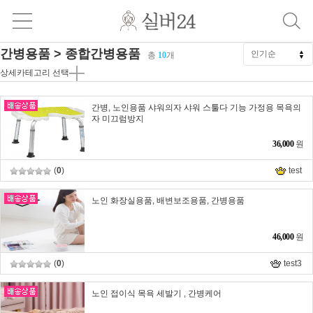
간병용품 > 종합간병용품
총
10
개
상세카테고리 선택
간병, 노인용품 샤워의자 샤워 스툴다 기능 가정용 목욕의
자 미끄럼방지
36,000
원
(
0
)
test
노인 화장실용품, 배변보조용품, 간병용품
46,000
원
(
0
)
test3
노인 접이식 목욕 세발기 , 간병케어